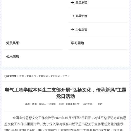
党员承诺
五星评价
工会活动
党员风采
学习园地
公示信息
首页
>
党群工作
>
党群活动
>
党日活动
>
正文
>
当前位置：
电气工程学院本科生二支部开展“弘扬文化，传承新风”主题
党日活动
作者：摄影、撰稿人：张佳琪
时间：2023-10-27
点击数量：
295
全国宣传思想文化工作会议于
2023
年
10
月
7
日至
8
日召开，习近平总书记对宣传思
想文化工作作出重要指示。为了深入学习领会习近平总书记关于宣传思想文化的指示，
2023
年
10
月
26
日
14
时，重庆大学电气工程学院本科生二支部开展
“
弘扬文化，传承新