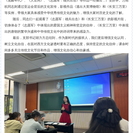
《觉醒年代》、《人世间》、《志愿军：雄兵出击》等作品一经播出，广受好评。万雨
杭同志则通过亚运会背后的文化宣传，影视作品《逃出大英博物馆》和《长安三万里》
等实例，带领大家具体感受中华优秀传统文化的魅力，增强大家对历史文化的了解。
随后，同志们一起观看了《志愿军：雄兵出击》和《长安三万里》的影视片段，
切身体会了《志愿军》中体现出的爱国主义精神和坚定的信仰，《长安三万里》中体现
出的唐朝的繁华兴盛和中华传统文化中的诗词带来的感染力。
最后，支部书记胡力方总结到，作为新时代的接班人，我们更应增强文化认同，
树立文化自信，在面对西方文化渗透时要有正确的态度，保持坚定的文化信仰；课余时
间多多关注传统文化节目和作品，增强文化自信心和自豪感。