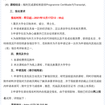
（
4
）课程结业：
顺利完成课程将获得
Programme Certificate
与
Transcript
。
三、报名要求
报名时间：即日起—
2021
年
12
月
17
日
12
：
00
止
1.
重庆大学全日制本科、硕士、博士生。
2.
申请者家庭应具备一定的经济能力，足以承担学生所有相关费用。
3.
申请学生应为身心健康并已完全征得家长同意。
4.
为保障我校与外方大学合作的可持续性以及不造成名额浪费，获得提名后，非
特殊情况不得拒绝参加项目学习，否则将作为不良申请记录一次作为申请校内其他出国
（境）项目考评标准之一。
四、费用及学分
1.
各课程费用见附件
2.
本次课程由于为线上课程，不能兑换重庆大学学分
五、申请流程（请仔细阅读）
1.
申请学生首先应主动充分了解项目情况
，研究该校提供的课程，同时仔细阅读
附件材料并登陆对方的相关网站了解具体要求和信息，并于我校要求的截止日前完成校
内申请表填写；附中文学习成绩单，雅思、托福及其他语言证书（扫描上传系统）
2.
申请学生请在报名时间内在线递交报名。由于疫情影响，我校已经启动
网上报
名
试用，详情如下：
系统地址：
http://172.20.215.86