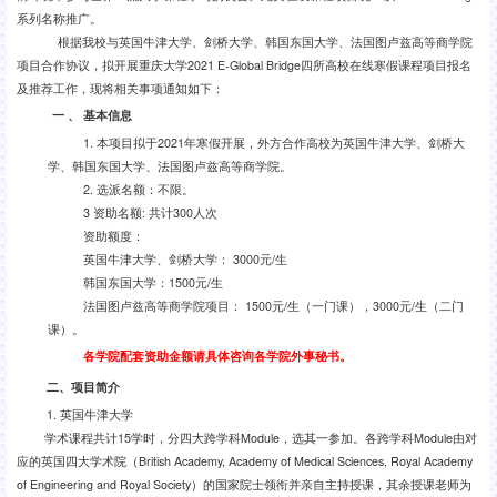
系列名称推广。
根据我校与英国牛津大学、剑桥大学、韩国东国大学、法国图卢兹高等商学院
项目合作协议，拟开展重庆大学
2021 E-Global Bridge
四所高校在线寒假课程项目报名
及推荐工作，现将相关事项通知如下：
一 、 基本信息
1.
本项目拟于
2021
年寒假开展，外方合作高校为英国牛津大学、剑桥大
学、韩国东国大学、法国图卢兹高等商学院。
2.
选派名额：不限。
3
资助名额
:
共计
300
人次
资助额度：
英国牛津大学、剑桥大学：
3000
元
/
生
韩国东国大学：
1500
元
/
生
法国图卢兹高等商学院项目：
1500
元
/
生（一门课），
3000
元
/
生（二门
课）。
各学院配套资助金额请具体咨询各学院外事秘书。
二、项目简介
1.
英国牛津大学
学术课程共计
15
学时，分四大跨学科
Module
，选其一参加。各跨学科
Module
由对
应的英国四大学术院（
British Academy, Academy of Medical Sciences, Royal Academy
of Engineering and Royal Society
）的国家院士领衔并亲自主持授课，其余授课老师为