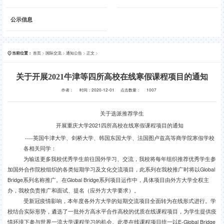
公示信息
首页
>
国际交流
>
通知公告
>
正文
>
当前位置：
关于开展2021牛津等四所高校在线寒假课程项目的通知
作者：
时间：2020-12-01
点击数量：
1007
关于选派推荐学生
开展重庆大学
2021
四所高校在线寒假课程项目的通知
----
英国牛津大学、剑桥大学、韩国东国大学、法国图卢兹高等商学院寒假学校
各相关同学：
为输送更多我校优秀学生前往国外学习、交流，我校将每年组织推荐优秀学生参
加国外合作院校组织的各类短期学习及文化交流项目，此系列在我校推广时将以
Global
Bridge
系列名称推广。在
Global Bridge
系列项目运作中，具体项目由外方大学全权主
办，我校负责推广和面试、提名（应外方大学要求）。
受新冠疫情影响，本年度各外方大学的短期交流项目全面转为在线形式进行。学
校结合实际形势，遴选了一批外方高水平合作高校的优质在线课程项目，为学生提供疫
情环境下参与世界一流大学课程学习的机会。此类在线课程项目统一以
E-Global Bridge