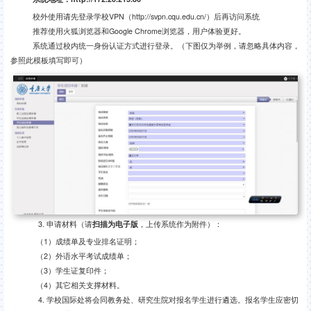
校外使用请先登录学校
VPN
（
http://svpn.cqu.edu.cn/
）后再访问系统
推荐使用火狐浏览器和
Google Chrome
浏览器，用户体验更好。
系统通过校内统一身份认证方式进行登录。（下图仅为举例，请忽略具体内容，
参照此模板填写即可）
3.
申请材料（请
扫描为电子版
，上传系统作为附件）：
（
1
）成绩单及专业排名证明；
（
2
）外语水平考试成绩单；
（
3
）学生证复印件；
（
4
）其它相关支撑材料。
4.
学校国际处将会同教务处、研究生院对报名学生进行遴选。报名学生应密切