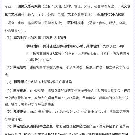
专业）；
国际关系与政策
（适合：政治、法律、管理、外语、社会学等专业）；
人文创
意与艺术创作
（适合：文学、外语、电影、艺术创意等专业）；
生物科技DNA检测
（适合：生物、临床医学、药学等专业）；
区块链技术
（适合：商科、经济、金融、
外语等专业）。
（1）
课程时间：
2021年
1
月
2
8日
-
2月
2
6日
学习时间：共计课程及学习时间
48
小时，具体包括：
先修
课程：
4
学
时
；
教授直播授课&辅导
：
24学时
；
小组
Workshop:
4学时
；
课程自习及
小组讨论
：
1
6学时
（
2
）课程结构：
课程将由学术交叉课程，小班研讨会，拓展工作坊，独立研究学习组
成。
（3）
授课形式：
教授直播授课+教授直播辅导
（
4
）课程费用：
2
,140英镑
，
我校
选拨的优秀学生
将获得
每人半奖的项目奖学金
，在录
取之后缴费时减免
。
实际支付项目费用
：
1,215英镑
。
费用包含：
项目期间全部线上课
程、辅导，材料和学习平台的使用。
（
5
）考核评估：
由
a
）每周测验，
b
）结业报告，
c
）小组作业展示，
d
）考勤出席等进
行综合评定。
（
6
）课程结业及项目证书含金量：
顺利完成课程并通过答辩后，课程将签发符合英美
学分体系 (3 US Credit 或者 6 ECST Credit) 的成绩报告。
项目证书及成绩报告由英国