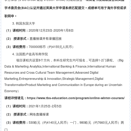
学术委员会(BAC)认证并通过英美大学申请系统匹配提交。成绩单可用于海外学校或求
职网申。
3.
韩国东国大学
（
1
）课程时间：
202
0
年
12
月
23
日
-2020
年
1
月
8
日
（
2
） 授课形式
：
直播授课并有录播回放
（
3
）课程费用：
700000韩币（约4155元人民币）
4.
法国图卢兹高等商学院
项目课程共设置
8
个方向，本科生研究生均可报名，可选择
1-2
门课程。（
Big
Data & Marketing Analytics,International Banking & Finance,International Human
Resources and Cross Cultural Team Management,Advanced Digital
Marketing,Entrepreneurship & Innovation,Strategic Management,Digital
TransformationProduct Marketing and Communication in Europe during an Uncertain
Economy
）
课程详情请见：
https://www.tbs-education.com/program/online-winter-courses/
（
1
）课程时间：
202
1
年
1
月
25
日
-2
月
5
日
（
2
） 授课形式
：
网络
直播授课
（
3
）课程费用：
530
欧元（约
4140
元人民币）一门，
980
欧元（约
7660
元人民币）两
门