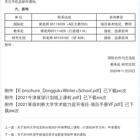
关注手机及邮件通知。
六、咨询
单 位
联系信息
咨询事宜
国际处
黄老师
65113039
（
A
区主教
533
）
项目基本情况、费用
教务处
傅老师
65111429
（行政楼
116
）
接收、选课咨询
研究生院
郭老师
65103162
（研
408
）
接收，选课咨询
附件：
国际合作与交流处
教务处 研究生院
2020
年
11
月
23
日
附件【
E-brochure_Dongguk+Winter+School.pdf
】已下载
次
840
附件【
2021牛津展望计划线上课程.pdf
】已下载
次
906
附件【
2021寒假剑桥大学学术能力提升项目-项目手册VF.pdf
】已下
载
次
898
上一篇：
关于加州大学伯克利分校2021年春季线上课程（计算机科学方向）申请通知
下一篇：
关于2019年度学校项目奖学金配套资助申请的通知