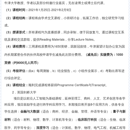
牛津大学教授、学者以及部分特邀行业嘉宾，无在读博士或博士后代课。
（
1
）课程时间：
2021
年
1
月
25
日
-2021
年
2
月
9
日
（
2
）课程结构：
课程将由学术交叉课程，小班研讨会，拓展工作坊，独立研究学习组
成。
（
3
）授课形式：
所有课程均为
直播授课，同步录制，便于回放复习。通过课程交互系
统及课程交流群组，提供
Reading Materials
，分享
Lecture Notes
。
（
4
）课程费用：
三周课程原费用为
1650
英镑，因新冠疫情，牛津展望计划办公室为国
内长期紧密合作的伙伴高校申请学生减免此次部分费用。
（减免后）实缴费为：
1050
英镑（约
9000
元人民币）
（
5
）考核评估：
由
a
）每周测验，
b
）结业报告，
c
）小组作业展示，
d
）考勤出席等进
行综合评定。
（
6
）课程结业：
顺利完成课程将获得
Programme Certificate
与
Transcript
。
2
．英国剑桥大学
项目是以前沿人工智能为基础课程，延伸至理工、商科、人文、艺术创意等各学
科应用，项目鼓励学生进行跨学科应用学习。本期项目将开放
8
个应用方向，供各专业
学生选择：
金融与大数据
（适合：商科、经济、金融、管理、外语等专业）；
量子与新
材料
（适合：材料、物理、数学、计算机等专业）；
临床医疗科技
（适合：生物、临床
医学、药学等专业）；
深度学习
（适合：计算机、数学、物理、电气工程、机械工程等