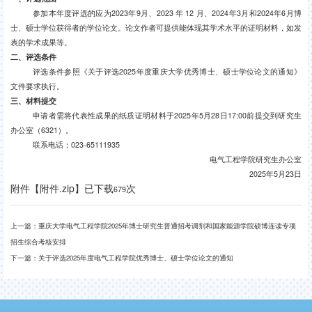
参加本年度评选的应为
2023
年
9
月、
2023
年
12
月、
2024
年
3
月和
2024
年
6
月博
士、硕士学位获得者的学位论文。论文作者可提供能体现其学术水平的证明材料，如发
表的学术成果等。
二、评选条件
评选条件参照《关于评选
2025
年度重庆大学优秀博士、硕士学位论文的通知》
文件要求执行。
三、材料提交
申请者需将代表性成果的纸质证明材料于
2025
年
5
月
28
日
17:00
前提交到研究生
办公室（
6321
）。
联系电话：
023-65111935
电气工程学院研究生办公室
2025
年
5
月
23
日
附件【
附件.zip
】已下载
次
679
上一篇：
重庆大学电气工程学院2025年博士研究生普通招考调剂和国家能源学院硕博连读专项
招生综合考核安排
下一篇：
​关于评选2025年度电气工程学院优秀博士、硕士学位论文的通知