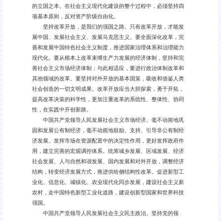
的立国之本。在社会主义现代化建设的整个过程中，必须坚持四
项基本原则，反对资产阶级自由化。
坚持改革开放，是我们的强国之路。只有改革开放，才能发
展中国、发展社会主义、发展马克思主义。要全面深化改革，完
善和发展中国特色社会主义制度，推进国家治理体系和治理能力
现代化。要从根本上改革束缚生产力发展的经济体制，坚持和完
善社会主义市场经济体制；与此相适应，要进行政治体制改革和
其他领域的改革。要坚持对外开放的基本国策，吸收和借鉴人类
社会创造的一切文明成果。改革开放应当大胆探索，勇于开拓，
提高改革决策的科学性，更加注重改革的系统性、整体性、协同
性，在实践中开创新路。
中国共产党领导人民发展社会主义市场经济。毫不动摇地巩
固和发展公有制经济，毫不动摇地鼓励、支持、引导非公有制经
济发展。发挥市场在资源配置中的决定性作用，更好发挥政府作
用，建立完善的宏观调控体系。统筹城乡发展、区域发展、经济
社会发展、人与自然和谐发展、国内发展和对外开放，调整经济
结构，转变经济发展方式，推进供给侧结构性改革。促进新型工
业化、信息化、城镇化、农业现代化同步发展，建设社会主义新
农村，走中国特色新型工业化道路，建设创新型国家和世界科技
强国。
中国共产党领导人民发展社会主义民主政治。坚持党的领