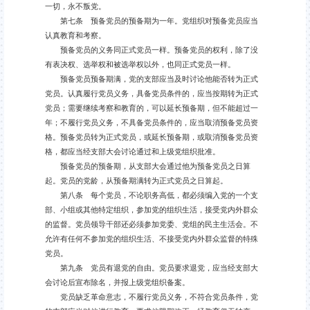
一切，永不叛党。
第七条 预备党员的预备期为一年。党组织对预备党员应当
认真教育和考察。
预备党员的义务同正式党员一样。预备党员的权利，除了没
有表决权、选举权和被选举权以外，也同正式党员一样。
预备党员预备期满，党的支部应当及时讨论他能否转为正式
党员。认真履行党员义务，具备党员条件的，应当按期转为正式
党员；需要继续考察和教育的，可以延长预备期，但不能超过一
年；不履行党员义务，不具备党员条件的，应当取消预备党员资
格。预备党员转为正式党员，或延长预备期，或取消预备党员资
格，都应当经支部大会讨论通过和上级党组织批准。
预备党员的预备期，从支部大会通过他为预备党员之日算
起。党员的党龄，从预备期满转为正式党员之日算起。
第八条 每个党员，不论职务高低，都必须编入党的一个支
部、小组或其他特定组织，参加党的组织生活，接受党内外群众
的监督。党员领导干部还必须参加党委、党组的民主生活会。不
允许有任何不参加党的组织生活、不接受党内外群众监督的特殊
党员。
第九条 党员有退党的自由。党员要求退党，应当经支部大
会讨论后宣布除名，并报上级党组织备案。
党员缺乏革命意志，不履行党员义务，不符合党员条件，党