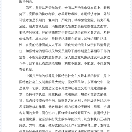
政治局面。
第五，坚持从严管党治党。全面从严治党永远在路上。新形
势下，党面临的执政考验、改革开放考验、市场经济考验、外部
环境考验是长期的、复杂的、严峻的，精神懈怠危险、能力不足
危险、脱离群众危险、消极腐败危险更加尖锐地摆在全党面前。
要把严的标准、严的措施贯穿于管党治党全过程和各方面。坚持
依规治党、标本兼治，坚持把纪律挺在前面，加强组织性纪律
性，在党的纪律面前人人平等。强化管党治党主体责任和监督责
任，加强对党的领导机关和党员领导干部特别是主要领导干部的
监督，不断完善党内监督体系。深入推进党风廉政建设和反腐败
斗争，以零容忍态度惩治腐败，构建不敢腐、不能腐、不想腐的
有效机制。
中国共产党的领导是中国特色社会主义最本质的特征，是中
国特色社会主义制度的最大优势。党政军民学，东西南北中，党
是领导一切的。党要适应改革开放和社会主义现代化建设的要
求，坚持科学执政、民主执政、依法执政，加强和改善党的领
导。党必须按照总揽全局、协调各方的原则，在同级各种组织中
发挥领导核心作用。党必须集中精力领导经济建设，组织、协调
各方面的力量，同心协力，围绕经济建设开展工作，促进经济社
会全面发展。党必须实行民主的科学的决策，制定和执行正确的
路线、方针、政策，做好党的组织工作和宣传教育工作，发挥全
体党员的先锋模范作用。党必须在宪法和法律的范围内活动。党