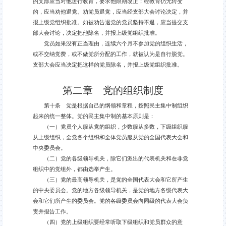
的支部应当对他进行教育，要求他限期改正；经教育仍无转变
的，应当劝他退党。劝党员退党，应当经支部大会讨论决定，并
报上级党组织批准。如被劝告退党的党员坚持不退，应当提交支
部大会讨论，决定把他除名，并报上级党组织批准。
党员如果没有正当理由，连续六个月不参加党的组织生活，
或不交纳党费，或不做党所分配的工作，就被认为是自行脱党。
支部大会应当决定把这样的党员除名，并报上级党组织批准。
第二章 党的组织制度
第十条 党是根据自己的纲领和章程，按照民主集中制组织
起来的统一整体。党的民主集中制的基本原则是：
（一）党员个人服从党的组织，少数服从多数，下级组织服
从上级组织，全党各个组织和全体党员服从党的全国代表大会和
中央委员会。
（二）党的各级领导机关，除它们派出的代表机关和在非党
组织中的党组外，都由选举产生。
（三）党的最高领导机关，是党的全国代表大会和它所产生
的中央委员会。党的地方各级领导机关，是党的地方各级代表大
会和它们所产生的委员会。党的各级委员会向同级的代表大会负
责并报告工作。
（四）党的上级组织要经常听取下级组织和党员群众的意