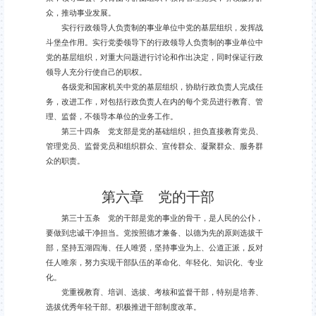
众，推动事业发展。
实行行政领导人负责制的事业单位中党的基层组织，发挥战
斗堡垒作用。实行党委领导下的行政领导人负责制的事业单位中
党的基层组织，对重大问题进行讨论和作出决定，同时保证行政
领导人充分行使自己的职权。
各级党和国家机关中党的基层组织，协助行政负责人完成任
务，改进工作，对包括行政负责人在内的每个党员进行教育、管
理、监督，不领导本单位的业务工作。
第三十四条 党支部是党的基础组织，担负直接教育党员、
管理党员、监督党员和组织群众、宣传群众、凝聚群众、服务群
众的职责。
第六章 党的干部
第三十五条 党的干部是党的事业的骨干，是人民的公仆，
要做到忠诚干净担当。党按照德才兼备、以德为先的原则选拔干
部，坚持五湖四海、任人唯贤，坚持事业为上、公道正派，反对
任人唯亲，努力实现干部队伍的革命化、年轻化、知识化、专业
化。
党重视教育、培训、选拔、考核和监督干部，特别是培养、
选拔优秀年轻干部。积极推进干部制度改革。