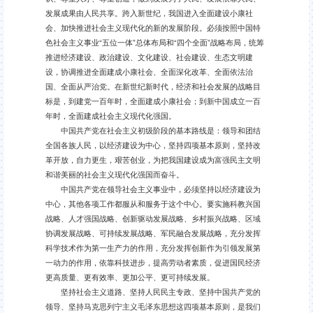
发展成果由人民共享。跨入新世纪，我国进入全面建设小康社
会、加快推进社会主义现代化的新的发展阶段。必须按照中国特
色社会主义事业“五位一体”总体布局和“四个全面”战略布局，统筹
推进经济建设、政治建设、文化建设、社会建设、生态文明建
设，协调推进全面建成小康社会、全面深化改革、全面依法治
国、全面从严治党。在新世纪新时代，经济和社会发展的战略目
标是，到建党一百年时，全面建成小康社会；到新中国成立一百
年时，全面建成社会主义现代化强国。
中国共产党在社会主义初级阶段的基本路线是：领导和团结
全国各族人民，以经济建设为中心，坚持四项基本原则，坚持改
革开放，自力更生，艰苦创业，为把我国建设成为富强民主文明
和谐美丽的社会主义现代化强国而奋斗。
中国共产党在领导社会主义事业中，必须坚持以经济建设为
中心，其他各项工作都服从和服务于这个中心。要实施科教兴国
战略、人才强国战略、创新驱动发展战略、乡村振兴战略、区域
协调发展战略、可持续发展战略、军民融合发展战略，充分发挥
科学技术作为第一生产力的作用，充分发挥创新作为引领发展第
一动力的作用，依靠科技进步，提高劳动者素质，促进国民经济
更高质量、更有效率、更加公平、更可持续发展。
坚持社会主义道路、坚持人民民主专政、坚持中国共产党的
领导、坚持马克思列宁主义毛泽东思想这四项基本原则，是我们