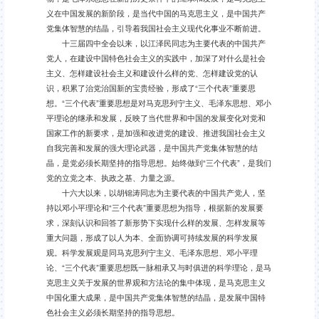
义在中国发展的新阶段，是当代中国的马克思主义，是中国共产
党集体智慧的结晶，引导着我国社会主义现代化事业不断前进。
十三届四中全会以来，以江泽民同志为主要代表的中国共产
党人，在建设中国特色社会主义的实践中，加深了对什么是社会
主义、怎样建设社会主义和建设什么样的党、怎样建设党的认
识，积累了治党治国新的宝贵经验，形成了“三个代表”重要思
想。“三个代表”重要思想是对马克思列宁主义、毛泽东思想、邓小
平理论的继承和发展，反映了当代世界和中国的发展变化对党和
国家工作的新要求，是加强和改进党的建设、推进我国社会主义
自我完善和发展的强大理论武器，是中国共产党集体智慧的结
晶，是党必须长期坚持的指导思想。始终做到“三个代表”，是我们
党的立党之本、执政之基、力量之源。
十六大以来，以胡锦涛同志为主要代表的中国共产党人，坚
持以邓小平理论和“三个代表”重要思想为指导，根据新的发展要
求，深刻认识和回答了新形势下实现什么样的发展、怎样发展等
重大问题，形成了以人为本、全面协调可持续发展的科学发展
观。科学发展观是同马克思列宁主义、毛泽东思想、邓小平理
论、“三个代表”重要思想既一脉相承又与时俱进的科学理论，是马
克思主义关于发展的世界观和方法论的集中体现，是马克思主义
中国化重大成果，是中国共产党集体智慧的结晶，是发展中国特
色社会主义必须长期坚持的指导思想。