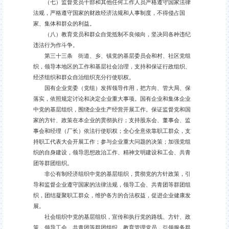
（七）监督党员干部和其他任何工作人员严格遵守国家法律
法规，严格遵守国家的财政经济法规和人事制度，不得侵占国
家、集体和群众的利益。
（八）教育党员和群众自觉抵制不良倾向，坚决同各种违纪
违法行为作斗争。
第三十三条 街道、乡、镇党的基层委员会和村、社区党组
织，领导本地区的工作和基层社会治理，支持和保证行政组织、
经济组织和群众自治组织充分行使职权。
国有企业党委（党组）发挥领导作用，把方向、管大局、保
落实，依照规定讨论和决定企业重大事项。国有企业和集体企业
中党的基层组织，围绕企业生产经营开展工作。保证监督党和国
家的方针、政策在本企业的贯彻执行；支持股东会、董事会、监
事会和经理（厂长）依法行使职权；全心全意依靠职工群众，支
持职工代表大会开展工作；参与企业重大问题的决策；加强党组
织的自身建设，领导思想政治工作、精神文明建设和工会、共青
团等群团组织。
非公有制经济组织中党的基层组织，贯彻党的方针政策，引
导和监督企业遵守国家的法律法规，领导工会、共青团等群团组
织，团结凝聚职工群众，维护各方的合法权益，促进企业健康发
展。
社会组织中党的基层组织，宣传和执行党的路线、方针、政
策，领导工会、共青团等群团组织，教育管理党员，引领服务群