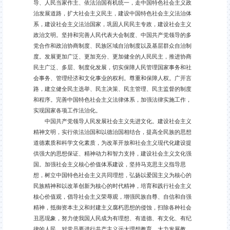
导、人民当家作主、依法治国有机统一，走中国特色社会主义政
治发展道路，扩大社会主义民主，建设中国特色社会主义法治体
系，建设社会主义法治国家，巩固人民民主专政，建设社会主义
政治文明。坚持和完善人民代表大会制度、中国共产党领导的多
党合作和政治协商制度、民族区域自治制度以及基层群众自治制
度。发展更加广泛、更加充分、更加健全的人民民主，推进协商
民主广泛、多层、制度化发展，切实保障人民管理国家事务和社
会事务、管理经济和文化事业的权利。尊重和保障人权。广开言
路，建立健全民主选举、民主决策、民主管理、民主监督的制度
和程序。完善中国特色社会主义法律体系，加强法律实施工作，
实现国家各项工作法治化。
中国共产党领导人民发展社会主义先进文化。建设社会主义
精神文明，实行依法治国和以德治国相结合，提高全民族的思想
道德素质和科学文化素质，为改革开放和社会主义现代化建设提
供强大的思想保证、精神动力和智力支持，建设社会主义文化强
国。加强社会主义核心价值体系建设，坚持马克思主义指导思
想，树立中国特色社会主义共同理想，弘扬以爱国主义为核心的
民族精神和以改革创新为核心的时代精神，培育和践行社会主义
核心价值观，倡导社会主义荣辱观，增强民族自尊、自信和自强
精神，抵御资本主义和封建主义腐朽思想的侵蚀，扫除各种社会
丑恶现象，努力使我国人民成为有理想、有道德、有文化、有纪
律的人民。对党员要进行共产主义远大理想教育。大力发展教