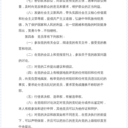
（七）密切联系群众，向群众宣传党的主张，遇事同群众商
量，及时向党反映群众的意见和要求，维护群众的正当利益。
（八）发扬社会主义新风尚，带头实践社会主义核心价值观
和社会主义荣辱观，提倡共产主义道德，弘扬中华民族传统美
德，为了保护国家和人民的利益，在一切困难和危险的时刻挺身
而出，英勇斗争，不怕牺牲。
第四条 党员享有下列权利：
（一）参加党的有关会议，阅读党的有关文件，接受党的教
育和培训。
（二）在党的会议上和党报党刊上，参加关于党的政策问题
的讨论。
（三）对党的工作提出建议和倡议。
（四）在党的会议上有根据地批评党的任何组织和任何党
员，向党负责地揭发、检举党的任何组织和任何党员违法乱纪的
事实，要求处分违法乱纪的党员，要求罢免或撤换不称职的干
部。
（五）行使表决权、选举权，有被选举权。
（六）在党组织讨论决定对党员的党纪处分或作出鉴定时，
本人有权参加和进行申辩，其他党员可以为他作证和辩护。
（七）对党的决议和政策如有不同意见，在坚决执行的前提
下，可以声明保留，并且可以把自己的意见向党的上级组织直至
中央提出。