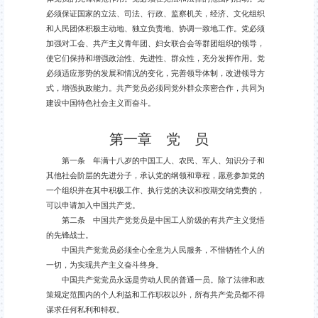
必须保证国家的立法、司法、行政、监察机关，经济、文化组织
和人民团体积极主动地、独立负责地、协调一致地工作。党必须
加强对工会、共产主义青年团、妇女联合会等群团组织的领导，
使它们保持和增强政治性、先进性、群众性，充分发挥作用。党
必须适应形势的发展和情况的变化，完善领导体制，改进领导方
式，增强执政能力。共产党员必须同党外群众亲密合作，共同为
建设中国特色社会主义而奋斗。
第一章 党 员
第一条 年满十八岁的中国工人、农民、军人、知识分子和
其他社会阶层的先进分子，承认党的纲领和章程，愿意参加党的
一个组织并在其中积极工作、执行党的决议和按期交纳党费的，
可以申请加入中国共产党。
第二条 中国共产党党员是中国工人阶级的有共产主义觉悟
的先锋战士。
中国共产党党员必须全心全意为人民服务，不惜牺牲个人的
一切，为实现共产主义奋斗终身。
中国共产党党员永远是劳动人民的普通一员。除了法律和政
策规定范围内的个人利益和工作职权以外，所有共产党员都不得
谋求任何私利和特权。