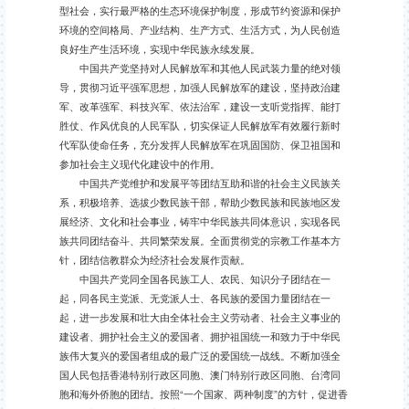
型社会，实行最严格的生态环境保护制度，形成节约资源和保护
环境的空间格局、产业结构、生产方式、生活方式，为人民创造
良好生产生活环境，实现中华民族永续发展。
中国共产党坚持对人民解放军和其他人民武装力量的绝对领
导，贯彻习近平强军思想，加强人民解放军的建设，坚持政治建
军、改革强军、科技兴军、依法治军，建设一支听党指挥、能打
胜仗、作风优良的人民军队，切实保证人民解放军有效履行新时
代军队使命任务，充分发挥人民解放军在巩固国防、保卫祖国和
参加社会主义现代化建设中的作用。
中国共产党维护和发展平等团结互助和谐的社会主义民族关
系，积极培养、选拔少数民族干部，帮助少数民族和民族地区发
展经济、文化和社会事业，铸牢中华民族共同体意识，实现各民
族共同团结奋斗、共同繁荣发展。全面贯彻党的宗教工作基本方
针，团结信教群众为经济社会发展作贡献。
中国共产党同全国各民族工人、农民、知识分子团结在一
起，同各民主党派、无党派人士、各民族的爱国力量团结在一
起，进一步发展和壮大由全体社会主义劳动者、社会主义事业的
建设者、拥护社会主义的爱国者、拥护祖国统一和致力于中华民
族伟大复兴的爱国者组成的最广泛的爱国统一战线。不断加强全
国人民包括香港特别行政区同胞、澳门特别行政区同胞、台湾同
胞和海外侨胞的团结。按照“一个国家、两种制度”的方针，促进香