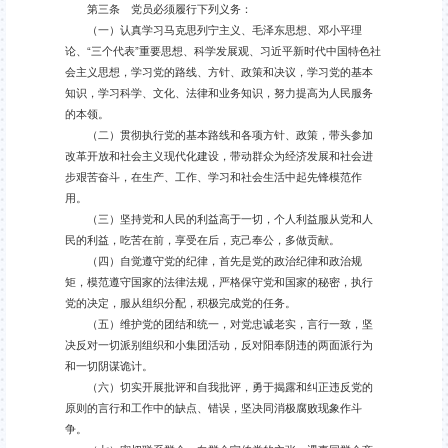
第三条 党员必须履行下列义务：
（一）认真学习马克思列宁主义、毛泽东思想、邓小平理
论、“三个代表”重要思想、科学发展观、习近平新时代中国特色社
会主义思想，学习党的路线、方针、政策和决议，学习党的基本
知识，学习科学、文化、法律和业务知识，努力提高为人民服务
的本领。
（二）贯彻执行党的基本路线和各项方针、政策，带头参加
改革开放和社会主义现代化建设，带动群众为经济发展和社会进
步艰苦奋斗，在生产、工作、学习和社会生活中起先锋模范作
用。
（三）坚持党和人民的利益高于一切，个人利益服从党和人
民的利益，吃苦在前，享受在后，克己奉公，多做贡献。
（四）自觉遵守党的纪律，首先是党的政治纪律和政治规
矩，模范遵守国家的法律法规，严格保守党和国家的秘密，执行
党的决定，服从组织分配，积极完成党的任务。
（五）维护党的团结和统一，对党忠诚老实，言行一致，坚
决反对一切派别组织和小集团活动，反对阳奉阴违的两面派行为
和一切阴谋诡计。
（六）切实开展批评和自我批评，勇于揭露和纠正违反党的
原则的言行和工作中的缺点、错误，坚决同消极腐败现象作斗
争。