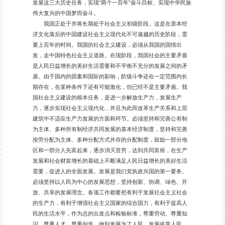
发展这三大历史任务，实现“两个一百年”奋斗目标、实现中华民族
伟大复兴的中国梦而奋斗。
我国正处于并将长期处于社会主义初级阶段。这是在原本经
济文化落后的中国建设社会主义现代化不可逾越的历史阶段，需
要上百年的时间。我国的社会主义建设，必须从我国的国情出
发，走中国特色社会主义道路。在现阶段，我国社会的主要矛盾
是人民日益增长的美好生活需要和不平衡不充分的发展之间的矛
盾。由于国内的因素和国际的影响，阶级斗争还在一定范围内长
期存在，在某种条件下还有可能激化，但已经不是主要矛盾。我
国社会主义建设的根本任务，是进一步解放生产力，发展生产
力，逐步实现社会主义现代化，并且为此而改革生产关系和上层
建筑中不适应生产力发展的方面和环节。必须坚持和完善公有制
为主体、多种所有制经济共同发展的基本经济制度，坚持和完善
按劳分配为主体、多种分配方式并存的分配制度，鼓励一部分地
区和一部分人先富起来，逐步消灭贫穷，达到共同富裕，在生产
发展和社会财富增长的基础上不断满足人民日益增长的美好生活
需要，促进人的全面发展。发展是我们党执政兴国的第一要务。
必须坚持以人民为中心的发展思想，坚持创新、协调、绿色、开
放、共享的发展理念。各项工作都要把有利于发展社会主义社会
的生产力，有利于增强社会主义国家的综合国力，有利于提高人
民的生活水平，作为总的出发点和检验标准，尊重劳动、尊重知
识、尊重人才、尊重创造，做到发展为了人民、发展依靠人民、