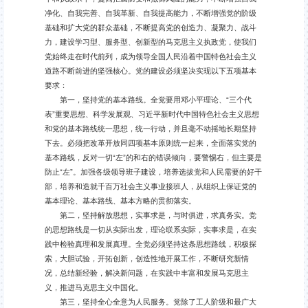
净化、自我完善、自我革新、自我提高能力，不断增强党的阶级
基础和扩大党的群众基础，不断提高党的创造力、凝聚力、战斗
力，建设学习型、服务型、创新型的马克思主义执政党，使我们
党始终走在时代前列，成为领导全国人民沿着中国特色社会主义
道路不断前进的坚强核心。党的建设必须坚决实现以下五项基本
要求：
第一，坚持党的基本路线。全党要用邓小平理论、“三个代
表”重要思想、科学发展观、习近平新时代中国特色社会主义思想
和党的基本路线统一思想，统一行动，并且毫不动摇地长期坚持
下去。必须把改革开放同四项基本原则统一起来，全面落实党的
基本路线，反对一切“左”的和右的错误倾向，要警惕右，但主要是
防止“左”。加强各级领导班子建设，培养选拔党和人民需要的好干
部，培养和造就千百万社会主义事业接班人，从组织上保证党的
基本理论、基本路线、基本方略的贯彻落实。
第二，坚持解放思想，实事求是，与时俱进，求真务实。党
的思想路线是一切从实际出发，理论联系实际，实事求是，在实
践中检验真理和发展真理。全党必须坚持这条思想路线，积极探
索，大胆试验，开拓创新，创造性地开展工作，不断研究新情
况，总结新经验，解决新问题，在实践中丰富和发展马克思主
义，推进马克思主义中国化。
第三，坚持全心全意为人民服务。党除了工人阶级和最广大