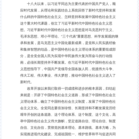
十八大以来，以习近平同志为主要代表的中国共产党人，顺
应时代发展，从理论和实践结合上系统回答了新时代坚持和发展
什么样的中国特色社会主义、怎样坚持和发展中国特色社会主义
这个重大时代课题，创立了习近平新时代中国特色社会主义思
想。习近平新时代中国特色社会主义思想是对马克思列宁主义、
毛泽东思想、邓小平理论、“三个代表”重要思想、科学发展观的继
承和发展，是马克思主义中国化最新成果，是党和人民实践经验
和集体智慧的结晶，是中国特色社会主义理论体系的重要组成部
分，是全党全国人民为实现中华民族伟大复兴而奋斗的行动指
南，必须长期坚持并不断发展。在习近平新时代中国特色社会主
义思想指导下，中国共产党领导全国各族人民，统揽伟大斗争、
伟大工程、伟大事业、伟大梦想，推动中国特色社会主义进入了
新时代。
改革开放以来我们取得一切成绩和进步的根本原因，归结起
来就是：开辟了中国特色社会主义道路，形成了中国特色社会主
义理论体系，确立了中国特色社会主义制度，发展了中国特色社
会主义文化。全党同志要倍加珍惜、长期坚持和不断发展党历经
艰辛开创的这条道路、这个理论体系、这个制度、这个文化，高
举中国特色社会主义伟大旗帜，坚定道路自信、理论自信、制度
自信、文化自信，贯彻党的基本理论、基本路线、基本方略，为
实现推进现代化建设、完成祖国统一、维护世界和平与促进共同