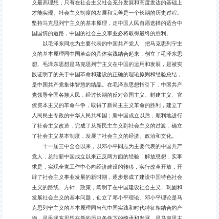
义最高理想，只有在社会主义社会充分发展和高度发达的基础上
才能实现。社会主义制度的发展和完善是一个长期的历史过程。
坚持马克思列宁主义的基本原理，走中国人民自愿选择的适合中
国国情的道路，中国的社会主义事业必将取得最终的胜利。
以毛泽东同志为主要代表的中国共产党人，把马克思列宁主
义的基本原理同中国革命的具体实践结合起来，创立了毛泽东思
想。毛泽东思想是马克思列宁主义在中国的运用和发展，是被实
践证明了的关于中国革命和建设的正确的理论原则和经验总结，
是中国共产党集体智慧的结晶。在毛泽东思想指引下，中国共产
党领导全国各族人民，经过长期的反对帝国主义、封建主义、官
僚资本主义的革命斗争，取得了新民主主义革命的胜利，建立了
人民民主专政的中华人民共和国；新中国成立以后，顺利地进行
了社会主义改造，完成了从新民主主义到社会主义的过渡，确立
了社会主义基本制度，发展了社会主义的经济、政治和文化。
十一届三中全会以来，以邓小平同志为主要代表的中国共产
党人，总结新中国成立以来正反两方面的经验，解放思想，实事
求是，实现全党工作中心向经济建设的转移，实行改革开放，开
辟了社会主义事业发展的新时期，逐步形成了建设中国特色社会
主义的路线、方针、政策，阐明了在中国建设社会主义、巩固和
发展社会主义的基本问题，创立了邓小平理论。邓小平理论是马
克思列宁主义的基本原理同当代中国实践和时代特征相结合的产
物，是毛泽东思想在新的历史条件下的继承和发展，是马克思主