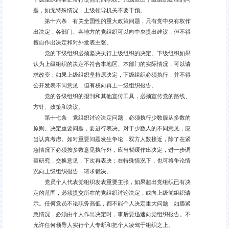
题，如无特殊情况，上级领导机关不要干预。
第十六条 有关全国性的重大政策问题，只有党中央有权作
出决定，各部门、各地方的党组织可以向中央提出建议，但不得
擅自作出决定和对外发表主张。
党的下级组织必须坚决执行上级组织的决定。下级组织如果
认为上级组织的决定不符合本地区、本部门的实际情况，可以请
求改变；如果上级组织坚持原决定，下级组织必须执行，并不得
公开发表不同意见，但有权向再上一级组织报告。
党的各级组织的报刊和其他宣传工具，必须宣传党的路线、
方针、政策和决议。
第十七条 党组织讨论决定问题，必须执行少数服从多数的
原则。决定重要问题，要进行表决。对于少数人的不同意见，应
当认真考虑。如对重要问题发生争论，双方人数接近，除了在紧
急情况下必须按多数意见执行外，应当暂缓作出决定，进一步调
查研究，交换意见，下次再表决；在特殊情况下，也可将争论情
况向上级组织报告，请求裁决。
党员个人代表党组织发表重要主张，如果超出党组织已有决
定的范围，必须提交所在的党组织讨论决定，或向上级党组织请
示。任何党员不论职务高低，都不能个人决定重大问题；如遇紧
急情况，必须由个人作出决定时，事后要迅速向党组织报告。不
允许任何领导人实行个人专断和把个人凌驾于组织之上。