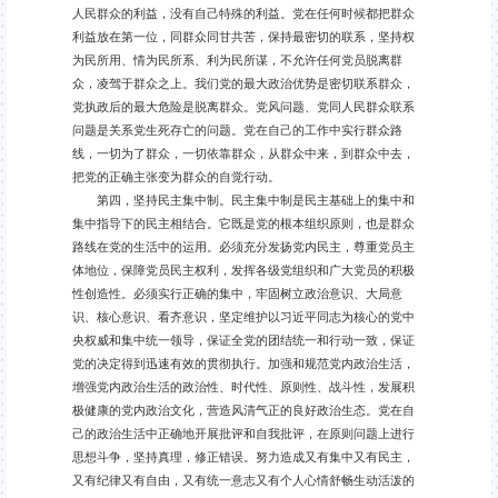
人民群众的利益，没有自己特殊的利益。党在任何时候都把群众
利益放在第一位，同群众同甘共苦，保持最密切的联系，坚持权
为民所用、情为民所系、利为民所谋，不允许任何党员脱离群
众，凌驾于群众之上。我们党的最大政治优势是密切联系群众，
党执政后的最大危险是脱离群众。党风问题、党同人民群众联系
问题是关系党生死存亡的问题。党在自己的工作中实行群众路
线，一切为了群众，一切依靠群众，从群众中来，到群众中去，
把党的正确主张变为群众的自觉行动。
第四，坚持民主集中制。民主集中制是民主基础上的集中和
集中指导下的民主相结合。它既是党的根本组织原则，也是群众
路线在党的生活中的运用。必须充分发扬党内民主，尊重党员主
体地位，保障党员民主权利，发挥各级党组织和广大党员的积极
性创造性。必须实行正确的集中，牢固树立政治意识、大局意
识、核心意识、看齐意识，坚定维护以习近平同志为核心的党中
央权威和集中统一领导，保证全党的团结统一和行动一致，保证
党的决定得到迅速有效的贯彻执行。加强和规范党内政治生活，
增强党内政治生活的政治性、时代性、原则性、战斗性，发展积
极健康的党内政治文化，营造风清气正的良好政治生态。党在自
己的政治生活中正确地开展批评和自我批评，在原则问题上进行
思想斗争，坚持真理，修正错误。努力造成又有集中又有民主，
又有纪律又有自由，又有统一意志又有个人心情舒畅生动活泼的