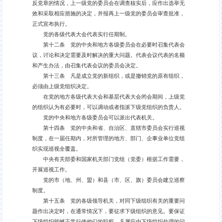
反党章的情况，上一级党的委员会在调查核实后，应作出选举无
效和采取相应措施的决定，并报再上一级党的委员会审查批准，
正式宣布执行。
党的各级代表大会代表实行任期制。
第十二条 党的中央和地方各级委员会在必要时召集代表会
议，讨论和决定需要及时解决的重大问题。代表会议代表的名额
和产生办法，由召集代表会议的委员会决定。
第十三条 凡是成立党的新组织，或是撤销党的原有组织，
必须由上级党组织决定。
在党的地方各级代表大会和基层代表大会闭会期间，上级党
的组织认为有必要时，可以调动或者指派下级党组织的负责人。
党的中央和地方各级委员会可以派出代表机关。
第十四条 党的中央和省、自治区、直辖市委员会实行巡视
制度，在一届任期内，对所管理的地方、部门、企事业单位党组
织实现巡视全覆盖。
中央有关部委和国家机关部门党组（党委）根据工作需要，
开展巡视工作。
党的市（地、州、盟）和县（市、区、旗）委员会建立巡察
制度。
第十五条 党的各级领导机关，对同下级组织有关的重要问
题作出决定时，在通常情况下，要征求下级组织的意见。要保证
下级组织能够正常行使他们的职权。凡属应由下级组织处理的问