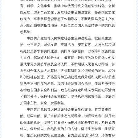
育、科学、文化事业，推动中华优秀传统文化创造性转化、创新
性发展，继承革命文化，发展社会主义先进文化，提高国家文化
软实力。牢牢掌握意识形态工作领导权，不断巩固马克思主义在
意识形态领域的指导地位，巩固全党全国人民团结奋斗的共同思
想基础。
中国共产党领导人民构建社会主义和谐社会。按照民主法
治、公平正义、诚信友爱、充满活力、安定有序、人与自然和谐
相处的总要求和共同建设、共同享有的原则，以保障和改善民生
为重点，解决好人民最关心、最直接、最现实的利益问题，使发
展成果更多更公平惠及全体人民，不断增强人民群众获得感，努
力形成全体人民各尽其能、各得其所而又和谐相处的局面。加强
和创新社会治理。严格区分和正确处理敌我矛盾和人民内部矛盾
这两类不同性质的矛盾。加强社会治安综合治理，依法坚决打击
各种危害国家安全和利益、危害社会稳定和经济发展的犯罪活动
和犯罪分子，保持社会长期稳定。坚持总体国家安全观，坚决维
护国家主权、安全、发展利益。
中国共产党领导人民建设社会主义生态文明。树立尊重自
然、顺应自然、保护自然的生态文明理念，增强绿水青山就是金
山银山的意识，坚持节约资源和保护环境的基本国策，坚持节约
优先、保护优先、自然恢复为主的方针，坚持生产发展、生活富
裕、生态良好的文明发展道路。着力建设资源节约型、环境友好