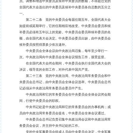
员。调整和增选中央委员及候补中央委员的数额，不得超过党的
全国代表大会选出的中央委员及候补中央委员各自总数的五分之
一。
第二十二条 党的中央委员会每届任期五年。全国代表大会
如提前或延期举行，它的任期相应地改变。中央委员会委员和候
补委员必须有五年以上的党龄。中央委员会委员和候补委员的名
额，由全国代表大会决定。中央委员会委员出缺，由中央委员会
候补委员按照得票多少依次递补。
中央委员会全体会议由中央政治局召集，每年至少举行一
次。中央政治局向中央委员会全体会议报告工作，接受监督。
在全国代表大会闭会期间，中央委员会执行全国代表大会的
决议，领导党的全部工作，对外代表中国共产党。
第二十三条 党的中央政治局、中央政治局常务委员会和中
央委员会总书记，由中央委员会全体会议选举。中央委员会总书
记必须从中央政治局常务委员会委员中产生。
中央政治局和它的常务委员会在中央委员会全体会议闭会期
间，行使中央委员会的职权。
中央书记处是中央政治局和它的常务委员会的办事机构；成
员由中央政治局常务委员会提名，中央委员会全体会议通过。
中央委员会总书记负责召集中央政治局会议和中央政治局常
务委员会会议，并主持中央书记处的工作。
党的中央军事委员会组成人员由中央委员会决定，中央军事