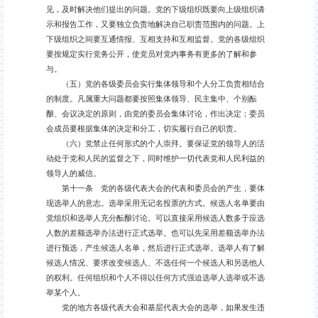
见，及时解决他们提出的问题。党的下级组织既要向上级组织请
示和报告工作，又要独立负责地解决自己职责范围内的问题。上
下级组织之间要互通情报、互相支持和互相监督。党的各级组织
要按规定实行党务公开，使党员对党内事务有更多的了解和参
与。
（五）党的各级委员会实行集体领导和个人分工负责相结合
的制度。凡属重大问题都要按照集体领导、民主集中、个别酝
酿、会议决定的原则，由党的委员会集体讨论，作出决定；委员
会成员要根据集体的决定和分工，切实履行自己的职责。
（六）党禁止任何形式的个人崇拜。要保证党的领导人的活
动处于党和人民的监督之下，同时维护一切代表党和人民利益的
领导人的威信。
第十一条 党的各级代表大会的代表和委员会的产生，要体
现选举人的意志。选举采用无记名投票的方式。候选人名单要由
党组织和选举人充分酝酿讨论。可以直接采用候选人数多于应选
人数的差额选举办法进行正式选举。也可以先采用差额选举办法
进行预选，产生候选人名单，然后进行正式选举。选举人有了解
候选人情况、要求改变候选人、不选任何一个候选人和另选他人
的权利。任何组织和个人不得以任何方式强迫选举人选举或不选
举某个人。
党的地方各级代表大会和基层代表大会的选举，如果发生违