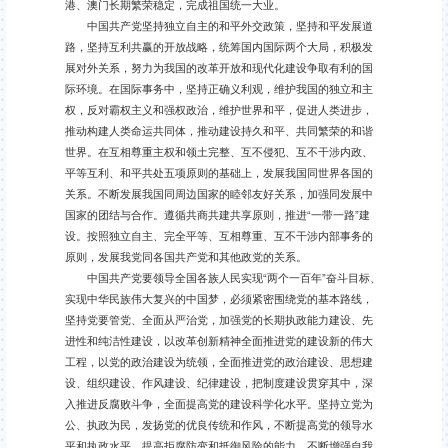
港、澳门长期繁荣稳定，完成祖国统一大业。
中国共产党坚持独立自主的和平外交政策，坚持和平发展道
路，坚持互利共赢的开放战略，统筹国内国际两个大局，积极发
展对外关系，努力为我国的改革开放和现代化建设争取有利的国
际环境。在国际事务中，坚持正确义利观，维护我国的独立和主
权，反对霸权主义和强权政治，维护世界和平，促进人类进步，
推动构建人类命运共同体，推动建设持久和平、共同繁荣的和谐
世界。在互相尊重主权和领土完整、互不侵犯、互不干涉内政、
平等互利、和平共处五项原则的基础上，发展我国同世界各国的
关系。不断发展我国同周边国家的睦邻友好关系，加强同发展中
国家的团结与合作。遵循共商共建共享原则，推进“一带一路”建
设。按照独立自主、完全平等、互相尊重、互不干涉内部事务的
原则，发展我党同各国共产党和其他政党的关系。
中国共产党要领导全国各族人民实现“两个一百年”奋斗目标、
实现中华民族伟大复兴的中国梦，必须紧密围绕党的基本路线，
坚持党要管党、全面从严治党，加强党的长期执政能力建设、先
进性和纯洁性建设，以改革创新精神全面推进党的建设新的伟大
工程，以党的政治建设为统领，全面推进党的政治建设、思想建
设、组织建设、作风建设、纪律建设，把制度建设贯穿其中，深
入推进反腐败斗争，全面提高党的建设科学化水平。坚持立党为
公、执政为民，发扬党的优良传统和作风，不断提高党的领导水
平和执政水平，提高拒腐防变和抵御风险的能力，不断增强自我