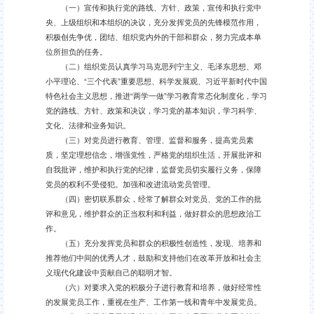
（一）宣传和执行党的路线、方针、政策，宣传和执行党中
央、上级组织和本组织的决议，充分发挥党员的先锋模范作用，
积极创先争优，团结、组织党内外的干部和群众，努力完成本单
位所担负的任务。
（二）组织党员认真学习马克思列宁主义、毛泽东思想、邓
小平理论、“三个代表”重要思想、科学发展观、习近平新时代中国
特色社会主义思想，推进“两学一做”学习教育常态化制度化，学习
党的路线、方针、政策和决议，学习党的基本知识，学习科学、
文化、法律和业务知识。
（三）对党员进行教育、管理、监督和服务，提高党员素
质，坚定理想信念，增强党性，严格党的组织生活，开展批评和
自我批评，维护和执行党的纪律，监督党员切实履行义务，保障
党员的权利不受侵犯。加强和改进流动党员管理。
（四）密切联系群众，经常了解群众对党员、党的工作的批
评和意见，维护群众的正当权利和利益，做好群众的思想政治工
作。
（五）充分发挥党员和群众的积极性创造性，发现、培养和
推荐他们中间的优秀人才，鼓励和支持他们在改革开放和社会主
义现代化建设中贡献自己的聪明才智。
（六）对要求入党的积极分子进行教育和培养，做好经常性
的发展党员工作，重视在生产、工作第一线和青年中发展党员。