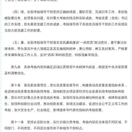
（四）绩。全面考核领导干部坚持正确政绩观，履职尽责、完成日常工作、承担急
难险重任务、处理复杂问题、应对重大考验的情况和实际成效。考核党委（党组）书记
的工作实绩，首先看抓党建工作的成效，考核领导班子其他党员领导干部的工作实绩应
当加大抓党建工作的权重。
（五）廉。全面考核领导干部落实党风廉政建设“一岗双责”政治责任，遵守廉洁自
律准则，带头落实中央八项规定及其实施细则精神，秉公用权，树立良好家风，严格要
求亲属和身边工作人员，反对“四风”和特权思想、特权现象等情况。
第九条 具体考核内容的确定必须以贯彻党中央精神为前提，根据党中央决策部署
及时调整优化。
第十条 落实新发展理念，突出高质量发展导向，构建推动高质量发展指标体系，
改进推动高质量发展的政绩考核，因地制宜合理设置经济社会发展实绩考核指标和权
重，突出对打好重点任务攻坚战的考核，加强对深化供给侧结构性改革、保障和改善民
生、加强和创新社会治理、推动创新发展、加强法治建设、促进社会公平正义等工作的
考核，加大安全生产、社会稳定、新增债务等约束性指标的考核权重。
第十一条 坚持从实际出发，实行分级分类考核。考核内容应当体现不同区域、不
同部门、不同类型、不同层次领导班子和领导干部特点。