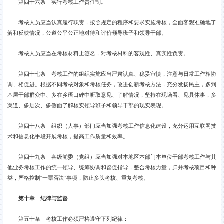
第四十六条 实行考核工作责任制。
考核人员应当认真履行职责，按照规定的程序和要求实施考核，全面客观准确地了
解和反映情况，公道公平公正地对待和评价领导班子和领导干部。
考核人员应当在考核材料上签名，对考核材料的客观性、真实性负责。
第四十七条 考核工作的组织实施应当严肃认真、稳妥审慎，注意与日常工作相协
调、相促进。根据不同考核对象和考核任务，改进创新考核方法，充分发扬民主，多到
基层干部群众中、多在乡语口碑中听取意见、了解情况，坚持在现场看、见具体事，多
渠道、多层次、多侧面了解核实领导班子和领导干部的现实表现。
第四十八条 组织（人事）部门应当加强考核工作信息化建设，充分运用互联网技
术和信息化手段开展考核，提高工作质量和效率。
第四十九条 各级党委（党组）应当加强对本地区本部门本单位干部考核工作与其
他业务考核工作的统一领导、统筹协调和督促指导，整合考核力量，归并考核项目和种
类，严格控制“一票否决”事项，防止多头考核、重复考核。
第十章 纪律与监督
第五十条 考核工作必须严格遵守下列纪律：