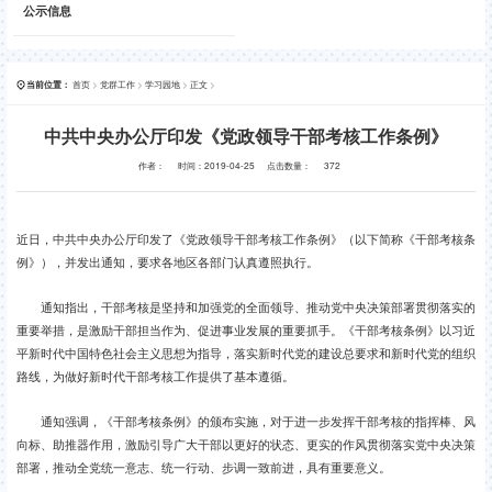
公示信息
首页
>
党群工作
>
学习园地
>
正文
>
当前位置：
中共中央办公厅印发《党政领导干部考核工作条例》
作者：
时间：2019-04-25
点击数量：
372
近日，中共中央办公厅印发了《党政领导干部考核工作条例》（以下简称《干部考核条
例》），并发出通知，要求各地区各部门认真遵照执行。
通知指出，干部考核是坚持和加强党的全面领导、推动党中央决策部署贯彻落实的
重要举措，是激励干部担当作为、促进事业发展的重要抓手。《干部考核条例》以习近
平新时代中国特色社会主义思想为指导，落实新时代党的建设总要求和新时代党的组织
路线，为做好新时代干部考核工作提供了基本遵循。
通知强调，《干部考核条例》的颁布实施，对于进一步发挥干部考核的指挥棒、风
向标、助推器作用，激励引导广大干部以更好的状态、更实的作风贯彻落实党中央决策
部署，推动全党统一意志、统一行动、步调一致前进，具有重要意义。