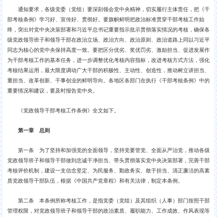
通知要求，各级党委（党组）要深刻领会党中央精神，切实履行主体责任，把《干
部考核条例》学习好、宣传好、贯彻好。要旗帜鲜明把政治标准贯穿干部考核工作始
终，突出对党中央决策部署和习近平总书记重要指示批示贯彻落实情况的考核，确保各
级党政领导班子和领导干部在政治立场、政治方向、政治原则、政治道路上同以习近平
同志为核心的党中央保持高度一致。要把区分优劣、奖优罚劣、激励担当、促进发展作
为干部考核工作的基本任务，进一步调整优化考核内容指标，改进考核方式方法，强化
考核结果运用，最大限度调动广大干部的积极性、主动性、创造性，推动树立讲担当、
重担当、改革创新、干事创业的鲜明导向。各地区各部门在执行《干部考核条例》中的
重要情况和建议，要及时报告党中央。
《党政领导干部考核工作条例》全文如下。
第一章 总则
第一条 为了坚持和加强党的全面领导，坚持党要管党、全面从严治党，推动各级
党政领导班子和领导干部做到忠诚干净担当、带头贯彻落实党中央决策部署，完善干部
考核评价机制，建设一支信念坚定、为民服务、勤政务实、敢于担当、清正廉洁的高素
质党政领导干部队伍，根据《中国共产党章程》和有关法律，制定本条例。
第二条 本条例所称考核工作，是指党委（党组）及其组织（人事）部门按照干部
管理权限，对党政领导班子和领导干部的政治素质、履职能力、工作成效、作风表现等