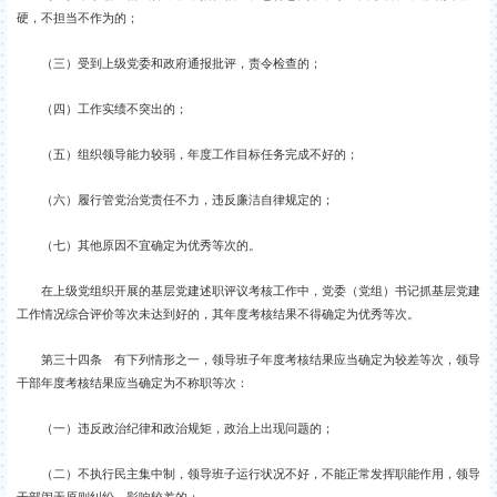
硬，不担当不作为的；
（三）受到上级党委和政府通报批评，责令检查的；
（四）工作实绩不突出的；
（五）组织领导能力较弱，年度工作目标任务完成不好的；
（六）履行管党治党责任不力，违反廉洁自律规定的；
（七）其他原因不宜确定为优秀等次的。
在上级党组织开展的基层党建述职评议考核工作中，党委（党组）书记抓基层党建
工作情况综合评价等次未达到好的，其年度考核结果不得确定为优秀等次。
第三十四条 有下列情形之一，领导班子年度考核结果应当确定为较差等次，领导
干部年度考核结果应当确定为不称职等次：
（一）违反政治纪律和政治规矩，政治上出现问题的；
（二）不执行民主集中制，领导班子运行状况不好，不能正常发挥职能作用，领导
干部闹无原则纠纷，影响较差的；