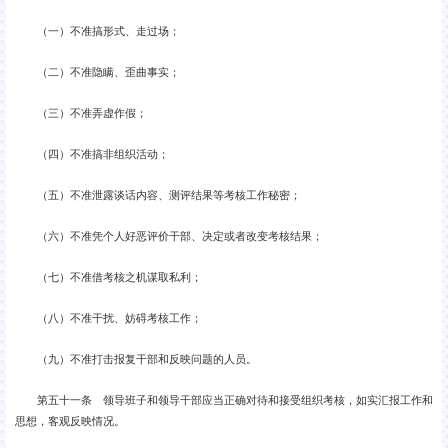
（一）不准搞形式、走过场；
（二）不准隐瞒、歪曲事实；
（三）不准弄虚作假；
（四）不准搞非组织活动；
（五）不准泄露谈话内容、测评结果等考核工作秘密；
（六）不准凭个人好恶评价干部、决定或者改变考核结果；
（七）不准借考核之机谋取私利；
（八）不准干扰、妨碍考核工作；
（九）不准打击报复干部和反映问题的人员。
第五十一条 领导班子和领导干部应当正确对待和接受组织考核，如实汇报工作和
思想，客观反映情况。