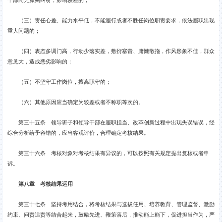
（三）责任心差、能力水平低，不能履行或者不胜任岗位职责要求，依法履职出现
重大问题的；
（四）表态多调门高，行动少落实差，敷衍塞责、庸懒散拖，作风形象不佳，群众
意见大，造成恶劣影响的；
（五）不坚守工作岗位，擅离职守的；
（六）其他原因应当确定为较差或者不称职等次的。
第三十五条 领导班子和领导干部在履职担当、改革创新过程中出现失误错误，经
综合分析给予容错的，应当客观评价，合理确定考核结果。
第三十六条 考核对象对考核结果有异议的，可以按照有关规定提出复核或者申
诉。
第八章 考核结果运用
第三十七条 坚持考用结合，将考核结果与选拔任用、培养教育、管理监督、激励
约束、问责追责等结合起来，鼓励先进、鞭策落后，推动能上能下，促进担当作为，严