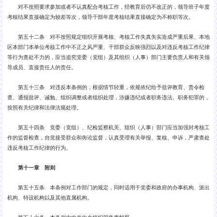
对不按照要求参加或者不认真配合考核工作，经教育后仍不改正的，领导班子年度
考核结果直接确定为较差等次，领导干部年度考核结果直接确定为不称职等次。
第五十二条 对不按照规定组织开展考核、考核工作失真失实造成严重后果、本地
区本部门本单位考核工作中不正之风严重、干部群众反映强烈以及对违反考核工作纪律
等行为查处不力的，应当追究党委（党组）及其组织（人事）部门主要负责人和有关领
导成员、直接责任人的责任。
第五十三条 对违反本条例的，根据情节轻重，依规依纪给予批评教育、责令检
查、通报批评、诫勉、组织调整或者组织处理，涉嫌违纪或者职务违法、职务犯罪的，
按照有关纪律和法律法规处理。
第五十四条 党委（党组）、纪检监察机关、组织（人事）部门应当加强对考核工
作的监督检查，自觉接受群众和舆论监督，认真受理有关举报、复核、申诉，严肃查处
违反考核工作纪律的行为。
第十一章 附则
第五十五条 本条例对工作部门的规定，同时适用于党委和政府的办事机构、派出
机构、特设机构以及其他直属机构。