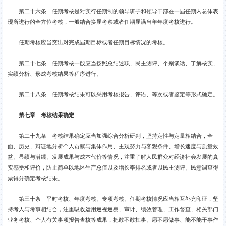
第二十六条 任期考核是对实行任期制的领导班子和领导干部在一届任期内总体表
现所进行的全方位考核，一般结合换届考察或者任期届满当年年度考核进行。
任期考核应当突出对完成届期目标或者任期目标情况的考核。
第二十七条 任期考核一般应当按照总结述职、民主测评、个别谈话、了解核实、
实绩分析、形成考核结果等程序进行。
第二十八条 任期考核结果可以采用考核报告、评语、等次或者鉴定等形式确定。
第七章 考核结果确定
第二十九条 考核结果确定应当加强综合分析研判，坚持定性与定量相结合，全
面、历史、辩证地分析个人贡献与集体作用、主观努力与客观条件、增长速度与质量效
益、显绩与潜绩、发展成果与成本代价等情况，注重了解人民群众对经济社会发展的真
实感受和评价，防止简单以地区生产总值以及增长率排名或者以民主测评、民意调查得
票得分确定考核结果。
第三十条 平时考核、年度考核、专项考核、任期考核情况应当相互补充印证，坚
持考人与考事相结合，注重吸收运用巡视巡察、审计、绩效管理、工作督查、相关部门
业务考核、个人有关事项报告查核等成果，把敢不敢扛事、愿不愿做事、能不能干事作