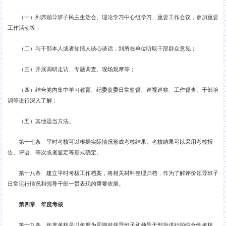
（一）列席领导班子民主生活会、理论学习中心组学习、重要工作会议，参加重要
工作活动等；
（二）与干部本人或者知情人谈心谈话，到所在单位听取干部群众意见；
（三）开展调研走访、专题调查、现场观摩等；
（四）结合党内集中学习教育、纪委监委日常监督、巡视巡察、工作督查、干部培
训等进行深入了解；
（五）其他适当方法。
第十七条 平时考核可以根据实际情况形成考核结果。考核结果可以采用考核报
告、评语、等次或者鉴定等形式确定。
第十八条 建立平时考核工作档案，将相关材料整理归档，作为了解评价领导班子
日常运行情况和领导干部一贯表现的重要依据。
第四章 年度考核
第十九条 年度考核是以年度为周期对领导班子和领导干部所进行的综合性考核，