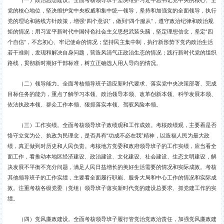
党的核心地位，坚决维护党中央权威和集中统一领导，坚持和加强党的全面领导，执行
党的理论和路线方针政策，增强“四个意识”，做到“四个服从”，遵守政治纪律和政治规
矩的情况；用习近平新时代中国特色社会主义思想武装头脑，坚定理想信念，坚定“四
个自信”，不忘初心、牢记使命的情况；坚持民主集中制，执行新形势下党内政治生活
若干准则，发现和解决自身问题，营造风清气正政治生态的情况；践行新时代党的组织
路线，贯彻新时期好干部标准，树立正确选人用人导向的情况。
（二）领导能力。全面考核领导班子适应新时代要求、落实党中央决策部署、完成
目标任务的能力，重点了解学习本领、政治领导本领、改革创新本领、科学发展本领、
依法执政本领、群众工作本领、狠抓落实本领、驾驭风险本领。
（三）工作实绩。全面考核领导班子政绩观和工作成效。考核政绩观，主要看是否
恪守立党为公、执政为民理念，是否具有“功成不必在我”精神，以造福人民为最大政
绩，真正做到对历史和人民负责。考核地方党委和政府领导班子的工作实绩，应当看全
面工作，看推动本地区经济建设、政治建设、文化建设、社会建设、生态文明建设，解
决发展不平衡不充分问题，满足人民日益增长的美好生活需要的情况和实际成效。考核
其他领导班子的工作实绩，主要看全面履行职能、服务大局和中心工作的情况和实际成
效。注重考核各级党委（党组）领导班子落实新时代党的建设总要求、抓党建工作的实
绩。
（四）党风廉政建设。全面考核领导班子履行管党治党政治责任，加强党风廉政建