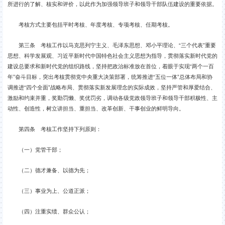
所进行的了解、核实和评价，以此作为加强领导班子和领导干部队伍建设的重要依据。
考核方式主要包括平时考核、年度考核、专项考核、任期考核。
第三条 考核工作以马克思列宁主义、毛泽东思想、邓小平理论、“三个代表”重要
思想、科学发展观、习近平新时代中国特色社会主义思想为指导，贯彻落实新时代党的
建设总要求和新时代党的组织路线，坚持把政治标准放在首位，着眼于实现“两个一百
年”奋斗目标，突出考核贯彻党中央重大决策部署，统筹推进“五位一体”总体布局和协
调推进“四个全面”战略布局、贯彻落实新发展理念的实际成效，坚持严管和厚爱结合、
激励和约束并重，奖勤罚懒、奖优罚劣，调动各级党政领导班子和领导干部积极性、主
动性、创造性，树立讲担当、重担当、改革创新、干事创业的鲜明导向。
第四条 考核工作坚持下列原则：
（一）党管干部；
（二）德才兼备、以德为先；
（三）事业为上、公道正派；
（四）注重实绩、群众公认；