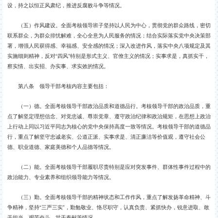
设，持之以恒正风肃纪，推进反腐败斗争等情况。
（五）作风建设。全面考核领导班子坚持以人民为中心，贯彻党的群众路线，密切
联系群众，为群众排忧解难，全心全意为人民服务的情况；结合实际落实党中央决策部
署，增强人民获得感、幸福感、安全感的情况；深入改进作风，落实中央八项规定及其
实施细则精神，反对“四风”特别是形式主义、官僚主义的情况；实事求是，真抓实干，
察实情、出实招、办实事、求实效的情况。
第八条 领导干部考核内容主要包括：
（一）德。全面考核领导干部政治品质和道德品行。考核领导干部的政治品质，重
点了解坚定理想信念、对党忠诚、尊崇党章、遵守政治纪律和政治规矩，在思想上政治
上行动上同以习近平同志为核心的党中央保持高度一致等情况。考核领导干部的道德品
行，重点了解坚守忠诚老实、公道正派、实事求是、清正廉洁等价值观，遵守社会公
德、职业道德、家庭美德和个人品德等情况。
（二）能。全面考核领导干部履职尽责特别是应对突发事件、群体性事件过程中的
政治能力、专业素养和组织领导能力等情况。
（三）勤。全面考核领导干部的精神状态和工作作风，重点了解发扬革命精神、斗
争精神，坚持“三严三实”，勤勉敬业、恪尽职守，认真负责、紧抓快办，锐意进取、敢
于担当，艰苦奋斗、甘于奉献等情况。